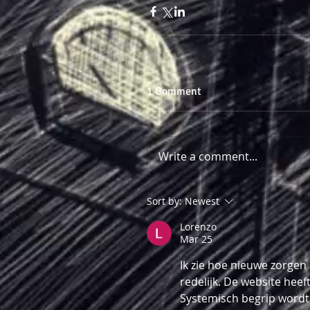
1 Comment
Write a comment...
Sort by:
Newest
Lorenzo
Mar 25
Ik zie hoe nieuwe zorgen
redelijk. De website hee
Systemisch begrip wordt 