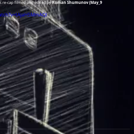
s re-cap filmed and edited by 
Roman Shumunov (May_9 
watch?v=tAjaH5MmAQI