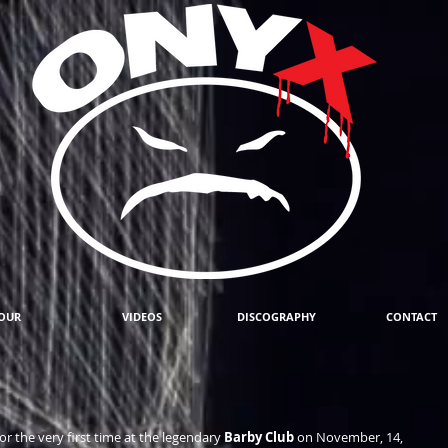
OUR
VIDEOS
DISCOGRAPHY
CONTACT
for the very first time at the legendary 
Barby Club 
on November, 14, 