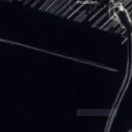
modellen.
Like
Reply