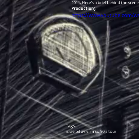
2011. Here's a brief behind the scene
Production)
. 
https://www.youtube.com/
Tags:
israel
tel aviv
i'm so 90's tour