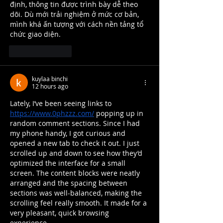
định, thông tin được trình bày dễ theo 
dõi. Dù mới trải nghiệm ở mức cơ bản, 
mình khá ấn tượng với cách nền tảng tổ 
chức giao diện.
Like
Reply
kuylaa binchi
12 hours ago
Lately, I’ve been seeing links to 
https://www.0phzzz.com/
 popping up in 
random comment sections. Since I had 
my phone handy, I got curious and 
opened a new tab to check it out. I just 
scrolled up and down to see how they’d 
optimized the interface for a small 
screen. The content blocks were neatly 
arranged and the spacing between 
sections was well-balanced, making the 
scrolling feel really smooth. It made for a 
very pleasant, quick browsing 
experience.