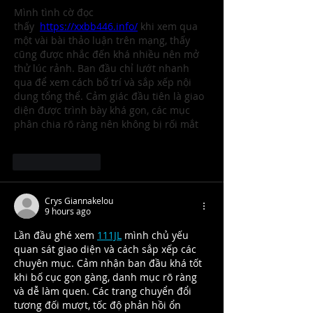
Mình tình cờ đọc 
thấy  
https://xxbb446.info/
khi xem qua 
một vài bài thảo luận trên mạng, thấy 
cũng được nhắc đến khá nhiều nên mở 
thử lúc rảnh. Ban đầu chỉ lướt nhanh 
qua để xem cách bố trí và sắp xếp nội 
dung tổng thể. Cảm giác đầu tiên là giao 
diện được trình bày khá gọn, các mục 
phân chia rõ ràng nên không bị rối mắt
Like
Reply
Crys Giannakelou
9 hours ago
Lần đầu ghé xem 
111JL
 mình chủ yếu 
quan sát giao diện và cách sắp xếp các 
chuyên mục. Cảm nhận ban đầu khá tốt 
khi bố cục gọn gàng, danh mục rõ ràng 
và dễ làm quen. Các trang chuyển đổi 
tương đối mượt, tốc độ phản hồi ổn 