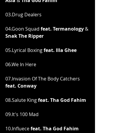
Asia
 & 
Tha God Fahim 
03.Drug Dealers
04.Goon Squad 
feat. Termanology
 & 
Snak The Ripper
05.Lyrical Boxing 
feat. Illa Ghee
06.We In Here
07.Invasion Of The Body Catchers 
feat. Conway
08.Salute King 
feat. Tha God Fahim
09.It's 100 Mad
10.Influece 
feat. Tha God Fahim