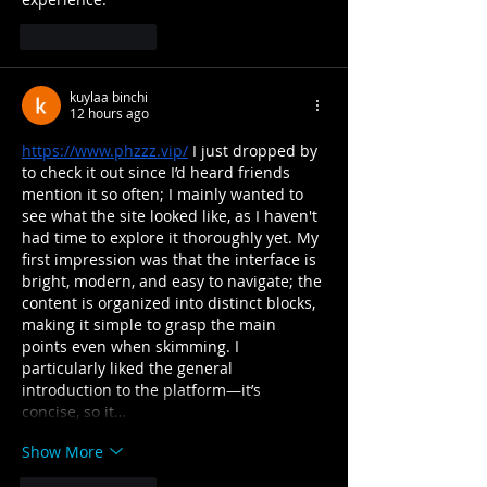
Like
Reply
kuylaa binchi
12 hours ago
https://www.phzzz.vip/
 I just dropped by 
to check it out since I’d heard friends 
mention it so often; I mainly wanted to 
see what the site looked like, as I haven't 
had time to explore it thoroughly yet. My 
first impression was that the interface is 
bright, modern, and easy to navigate; the 
content is organized into distinct blocks, 
making it simple to grasp the main 
points even when skimming. I 
particularly liked the general 
introduction to the platform—it’s 
concise, so it…
Show More