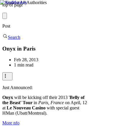
top of page
Post
Search
Onyx in Paris
Feb 28, 2013
1 min read
Just Announced:
Onyx
will be kicking off their 2013 '
Belly of
the Beast' Tour
in
Paris, France
on April, 12
at
Le Nouveau Casino
with special guest
HMan (Ubatt/Montreal).
More nfo