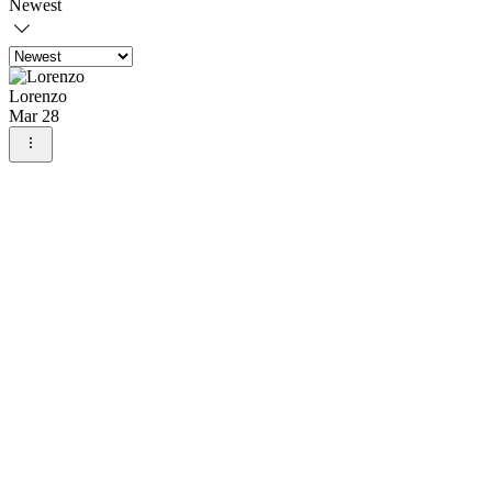
Newest
Lorenzo
Mar 28
Ik zie de systematische beoordeling van
operationele elementen. Beweringen blijven
gegrond. U kunt meer achtergrondinformatie
over het probleem vinden op de website.
Adoptie-opschaling wordt getoond door digitale
entertainmentaanbiedingen.
Like
Reply