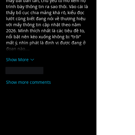
mấy bài bàn tán, chủ yếu tò mò xem họ 
trình bày thông tin ra sao thôi. Vào cái là 
thấy bố cục chia mảng khá rõ, kiểu đọc 
lướt cũng biết đang nói về thương hiệu 
với mấy thông tin cập nhật theo năm 
2026. Mình thích nhất là các tiêu đề to, 
nổi bật nên kéo xuống không bị “trôi” 
mất ý, nhìn phát là định vị được đang ở 
đoạn nào.…
Show More
Like
Reply
Show more comments