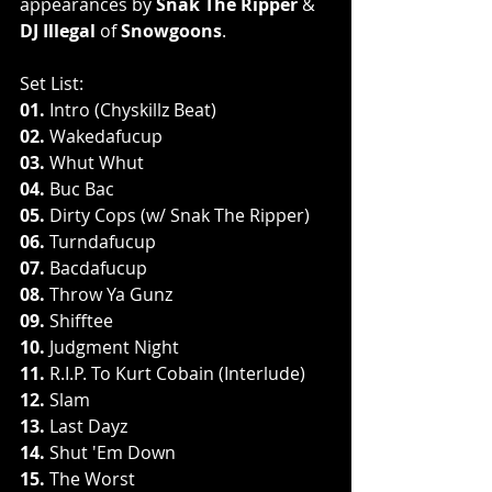
appearances by 
Snak The Ripper 
& 
DJ Illegal 
of 
Snowgoons
. 
Set List: 
01. 
Intro (Chyskillz Beat) 
02. 
Wakedafucup 
03. 
Whut Whut 
04. 
Buc Bac 
05. 
Dirty Cops (w/ Snak The Ripper) 
06. 
Turndafucup 
07. 
Bacdafucup 
08. 
Throw Ya Gunz
09. 
Shifftee
10. 
Judgment Night
11. 
R.I.P. To Kurt Cobain (Interlude)
12. 
Slam
13. 
Last Dayz
14. 
Shut 'Em Down
15. 
The Worst