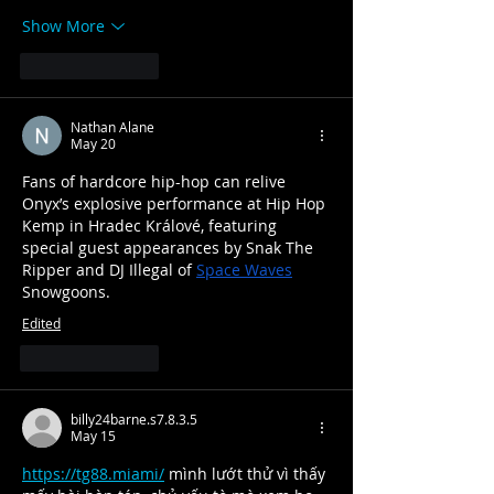
Show More
Like
Reply
Nathan Alane
May 20
Fans of hardcore hip-hop can relive 
Onyx’s explosive performance at Hip Hop 
Kemp in Hradec Králové, featuring 
special guest appearances by Snak The 
Ripper and DJ Illegal of 
Space Waves
Snowgoons.
Edited
Like
Reply
billy24barne.s7.8.3.5
May 15
https://tg88.miami/
 mình lướt thử vì thấy 