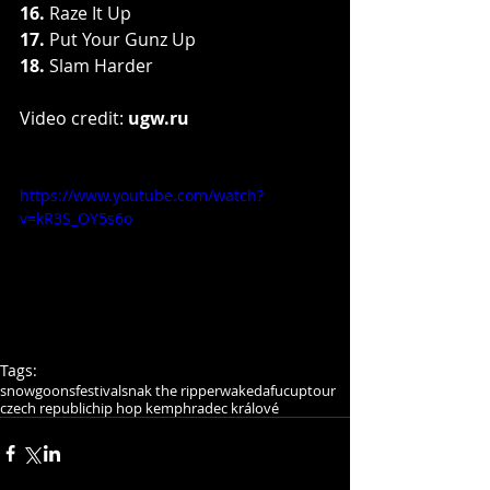
16. 
Raze It Up
17. 
Put Your Gunz Up
18. 
Slam Harder 
Video credit: 
ugw.ru
https://www.youtube.com/watch?
v=kR3S_OY5s6o
Tags:
snowgoons
festival
snak the ripper
wakedafucuptour
czech republic
hip hop kemp
hradec králové