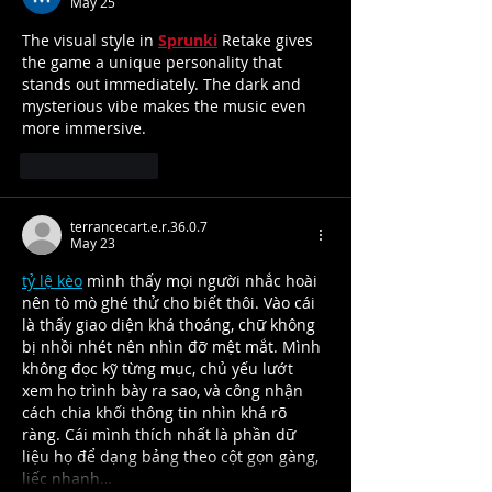
May 25
The visual style in 
Sprunki
 Retake gives 
the game a unique personality that 
stands out immediately. The dark and 
mysterious vibe makes the music even 
more immersive.
Like
Reply
terrancecart.e.r.36.0.7
May 23
tỷ lệ kèo
 mình thấy mọi người nhắc hoài 
nên tò mò ghé thử cho biết thôi. Vào cái 
là thấy giao diện khá thoáng, chữ không 
bị nhồi nhét nên nhìn đỡ mệt mắt. Mình 
không đọc kỹ từng mục, chủ yếu lướt 
xem họ trình bày ra sao, và công nhận 
cách chia khối thông tin nhìn khá rõ 
ràng. Cái mình thích nhất là phần dữ 
liệu họ để dạng bảng theo cột gọn gàng, 
liếc nhanh…